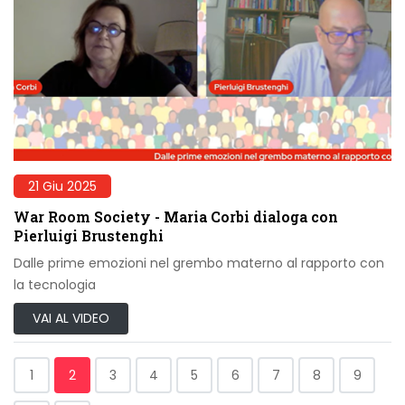
21 Giu 2025
War Room Society - Maria Corbi dialoga con
Pierluigi Brustenghi
Dalle prime emozioni nel grembo materno al rapporto con
la tecnologia
VAI AL VIDEO
1
2
3
4
5
6
7
8
9