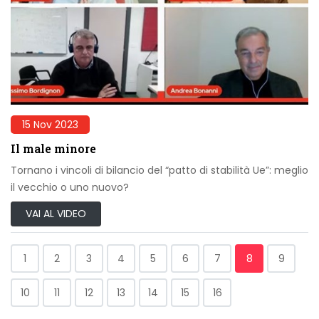
15 Nov 2023
Il male minore
Tornano i vincoli di bilancio del “patto di stabilità Ue”: meglio
il vecchio o uno nuovo?
VAI AL VIDEO
1
2
3
4
5
6
7
8
9
10
11
12
13
14
15
16