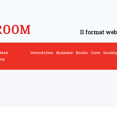
Il format web
rtese
InnovAction
Business
Books
Com
Society
one