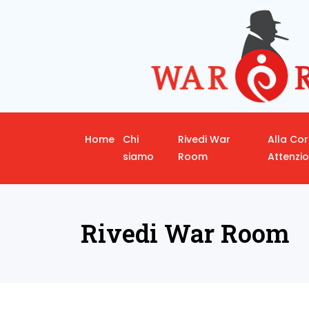
Home
Chi
Rivedi War
Alla Co
siamo
Room
Attenzi
Rivedi War Room