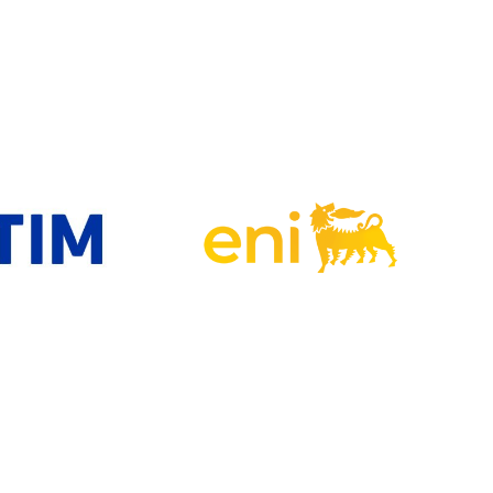
© InConTra Srl - Codice fiscale e Partita Iva 10980751001