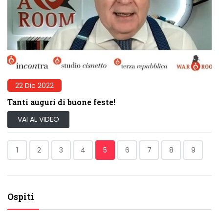
22 Dic 2022
Tanti auguri di buone feste!
VAI AL VIDEO
1
2
3
4
5
6
7
8
9
Ospiti