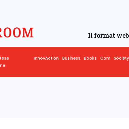
Il format web
rtese
InnovAction
Business
Books
Com
Society
one