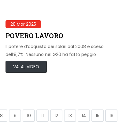
28 Mar 2025
POVERO LAVORO
Il potere d’acquisto dei salari dal 2008 è sceso
dell’8,7%. Nessuno nel G20 ha fatto peggio
VAI AL VIDEO
8
9
10
11
12
13
14
15
16