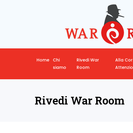
Home
Chi
Rivedi War
Alla Co
siamo
Room
Attenzi
Rivedi War Room