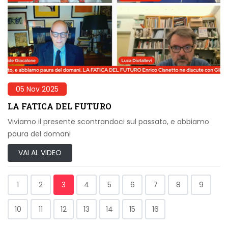
05 Nov 2025
LA FATICA DEL FUTURO
Viviamo il presente scontrandoci sul passato, e abbiamo
paura del domani
VAI AL VIDEO
1
2
3
4
5
6
7
8
9
10
11
12
13
14
15
16