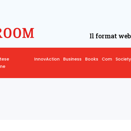
Il format web
rtese
InnovAction
Business
Books
Com
Society
one