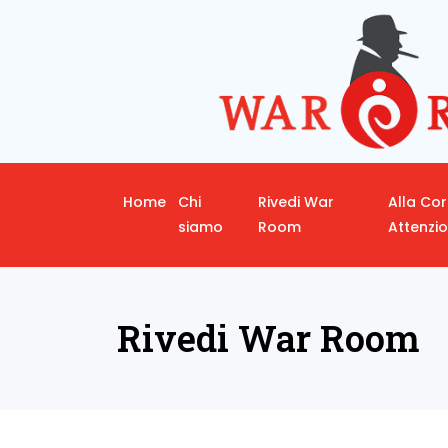
Home
Chi
Rivedi War
Alla Co
siamo
Room
Attenzi
Rivedi War Room