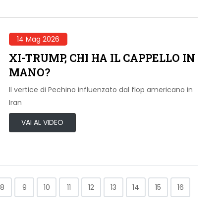
14 Mag 2026
XI-TRUMP, CHI HA IL CAPPELLO IN
MANO?
Il vertice di Pechino influenzato dal flop americano in
Iran
VAI AL VIDEO
8
9
10
11
12
13
14
15
16