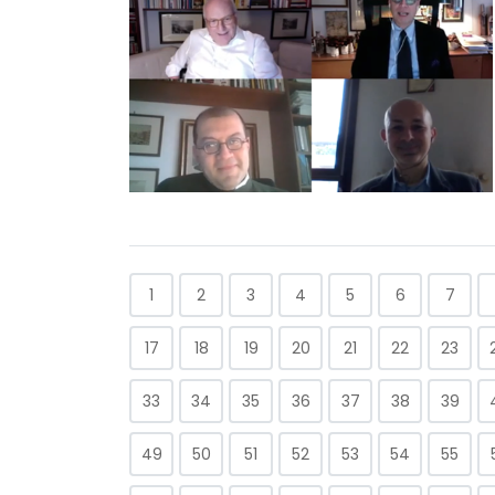
1
2
3
4
5
6
7
17
18
19
20
21
22
23
33
34
35
36
37
38
39
49
50
51
52
53
54
55