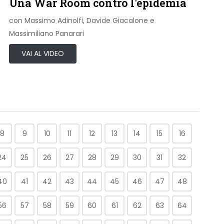
Una War Room contro l'epidemia
con Massimo Adinolfi, Davide Giacalone e
Massimiliano Panarari
VAI AL VIDEO
8
9
10
11
12
13
14
15
16
24
25
26
27
28
29
30
31
32
40
41
42
43
44
45
46
47
48
56
57
58
59
60
61
62
63
64