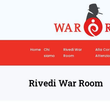
Home
Chi
Rivedi War
Alla Co
siamo
Room
Attenzi
Rivedi War Room