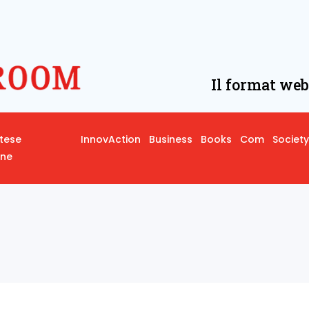
Il format web
rtese
InnovAction
Business
Books
Com
Society
one