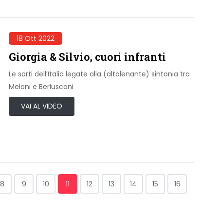
18 Ott 2022
Giorgia & Silvio, cuori infranti
Le sorti dell’Italia legate alla (altalenante) sintonia tra
Meloni e Berlusconi
VAI AL VIDEO
8
9
10
11
12
13
14
15
16