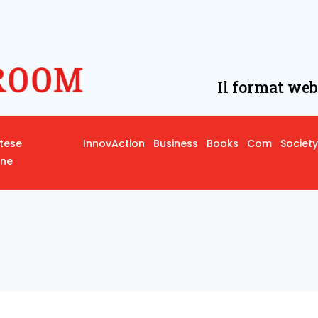
Il format web
rtese
InnovAction
Business
Books
Com
Society
one