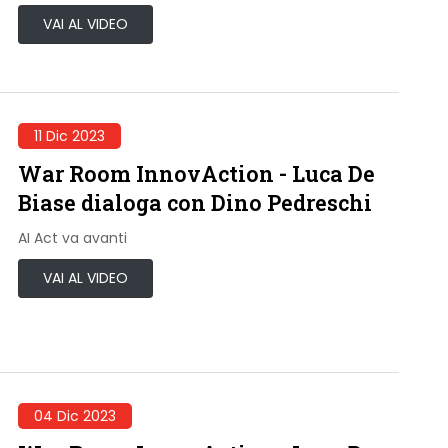
VAI AL VIDEO
11 Dic 2023
War Room InnovAction - Luca De
Biase dialoga con Dino Pedreschi
AI Act va avanti
VAI AL VIDEO
04 Dic 2023