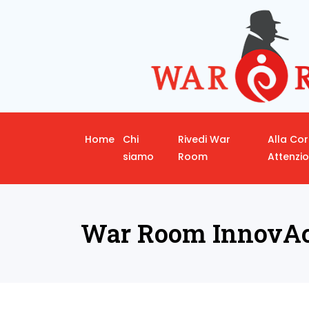
Home
Chi
Rivedi War
Alla Co
siamo
Room
Attenzi
War Room InnovAc