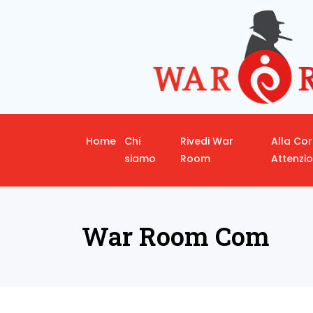
Home
Chi
Rivedi War
Alla Co
siamo
Room
Attenzi
War Room Com