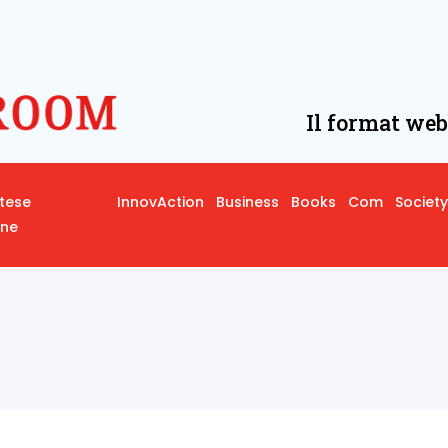
Il format web
rtese
InnovAction
Business
Books
Com
Society
one