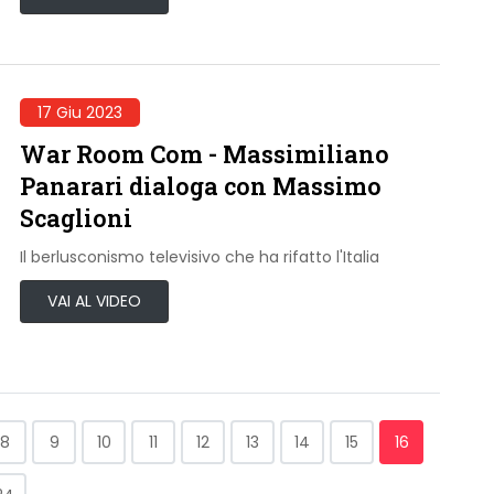
17 Giu 2023
War Room Com - Massimiliano
Panarari dialoga con Massimo
Scaglioni
Il berlusconismo televisivo che ha rifatto l'Italia
VAI AL VIDEO
8
9
10
11
12
13
14
15
16