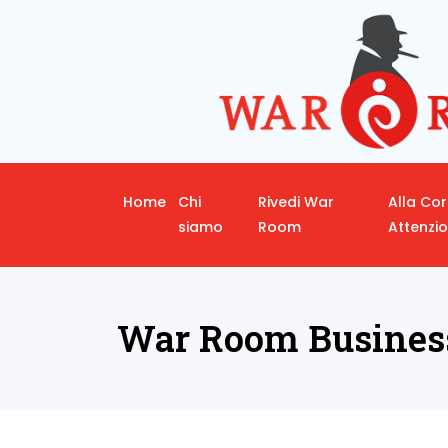
Home
Chi
Rivedi War
Alla Co
siamo
Room
Attenzi
War Room Busines