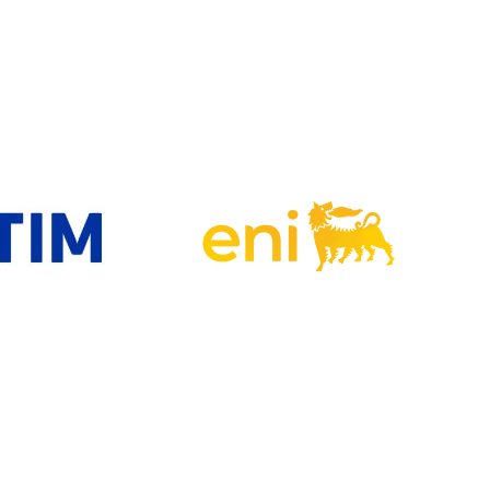
© InConTra Srl - Codice fiscale e Partita Iva 10980751001