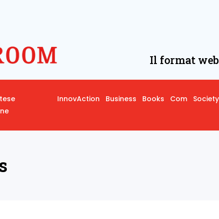
Il format web
rtese
InnovAction
Business
Books
Com
Society
one
s