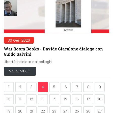
30 Gen 2026
War Room Books - Davide Giacalone dialoga con
Guido Salvini
Libertà insidiata dai colleghi
VAI AL VIDEO
1
2
3
4
5
6
7
8
9
10
11
12
13
14
15
16
17
18
19
20
21
22
23
24
25
26
27