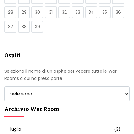
28
29
30
31
32
33
34
35
36
37
38
39
Ospiti
Seleziona il nome di un ospite per vedere tutte le War
Rooms a cui ha preso parte
Archivio War Room
luglio
(3)