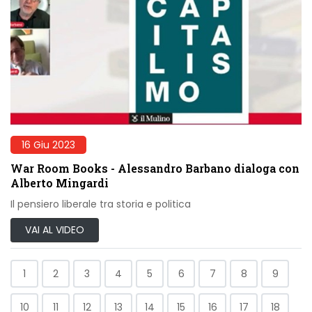
16 Giu 2023
War Room Books - Alessandro Barbano dialoga con
Alberto Mingardi
Il pensiero liberale tra storia e politica
VAI AL VIDEO
1
2
3
4
5
6
7
8
9
10
11
12
13
14
15
16
17
18