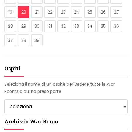
19
20
21
22
23
24
25
26
27
28
29
30
31
32
33
34
35
36
37
38
39
Ospiti
Seleziona il nome di un ospite per vedere tutte le War
Rooms a cui ha preso parte
Archivio War Room