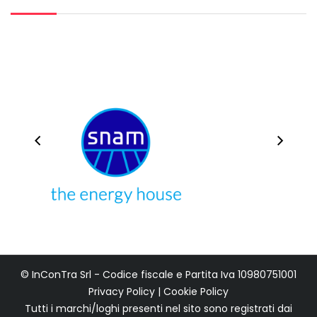
© InConTra Srl - Codice fiscale e Partita Iva 10980751001
Privacy Policy
|
Cookie Policy
Tutti i marchi/loghi presenti nel sito sono registrati dai