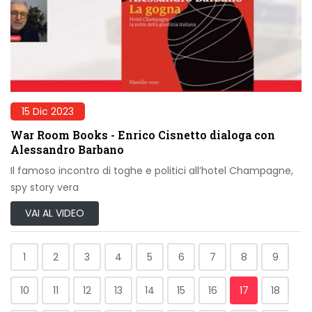
15 Dic 2023
War Room Books - Enrico Cisnetto dialoga con
Alessandro Barbano
Il famoso incontro di toghe e politici all’hotel Champagne,
spy story vera
VAI AL VIDEO
1
2
3
4
5
6
7
8
9
10
11
12
13
14
15
16
17
18