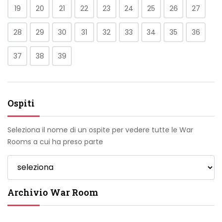
19
20
21
22
23
24
25
26
27
28
29
30
31
32
33
34
35
36
37
38
39
Ospiti
Seleziona il nome di un ospite per vedere tutte le War
Rooms a cui ha preso parte
Archivio War Room