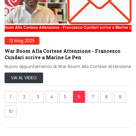
12 Mag 2025
War Room Alla Cortese Attenzione - Francesco
Cundari scrive a Marine Le Pen
Nuovo appuntamento di War Room Alla Cortese Attenzione
VAI AL VIDEO
1
2
3
4
5
6
7
8
9
10