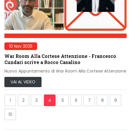
10 Nov 2025
War Room Alla Cortese Attenzione - Francesco
Cundari scrive a Rocco Casalino
Nuovo Appuntamento di War Room Alla Cortese Attenzione
VAI AL VIDEO
1
2
3
4
5
6
7
8
9
10